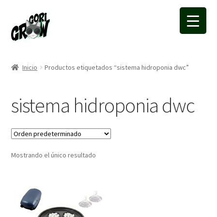
Ir
Ir
a
a
la
la
navegación
página
Inicio
Productos etiquetados “sistema hidroponia dwc”
sistema hidroponia dwc
Mostrando el único resultado