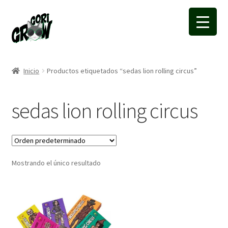
Ir
Ir
a
a
la
la
navegación
página
Inicio
Productos etiquetados “sedas lion rolling circus”
sedas lion rolling circus
Mostrando el único resultado