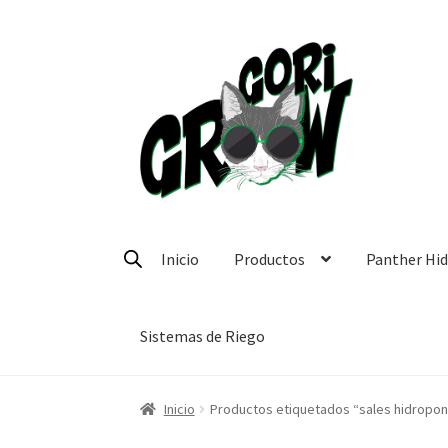
Ir
Ir
a
a
la
la
navegación
página
Inicio
Productos
Panther Hi
Sistemas de Riego
Inicio
Productos etiquetados “sales hidropon