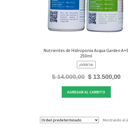
Nutrientes de Hidroponia Acqua Garden A+
250ml
¡OFERTA!
El
El
$
14.000,00
$
13.500,00
precio
prec
original
actu
AGREGAR AL CARRITO
era:
es:
$ 14.000,00.
$ 13
Mostrando el ú