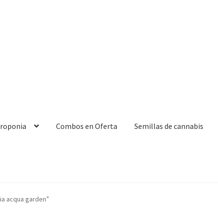
droponia
Combos en Oferta
Semillas de cannabis
ia acqua garden”