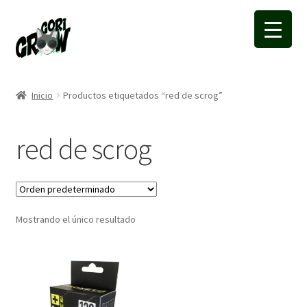
Ir
Ir
a
a
la
la
navegación
página
Inicio
Productos etiquetados “red de scrog”
red de scrog
Mostrando el único resultado