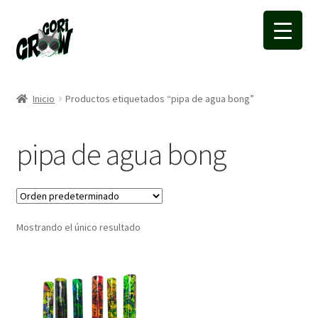
Ir
Ir
a
a
la
la
navegación
página
Inicio
Productos etiquetados “pipa de agua bong”
pipa de agua bong
Mostrando el único resultado