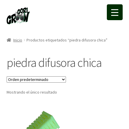
Ir
Ir
a
a
la
la
navegación
página
Inicio
Productos etiquetados “piedra difusora chica”
piedra difusora chica
Mostrando el único resultado