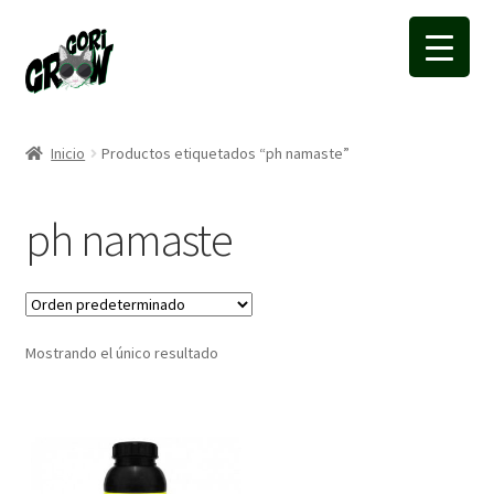
Ir
Ir
a
a
la
la
navegación
página
Inicio
Productos etiquetados “ph namaste”
ph namaste
Mostrando el único resultado