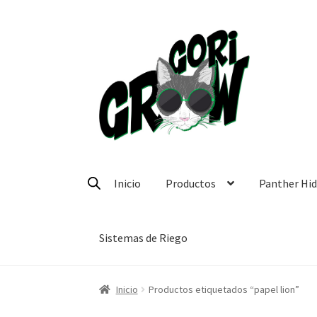
Ir
Ir
a
a
la
la
navegación
página
Inicio
Productos
Panther Hi
Sistemas de Riego
Inicio
Productos etiquetados “papel lion”