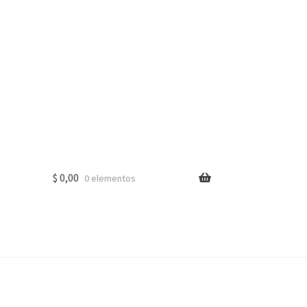
$
0,00
0 elementos