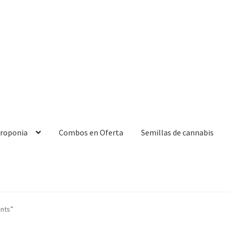
droponia
Combos en Oferta
Semillas de cannabis
nts”