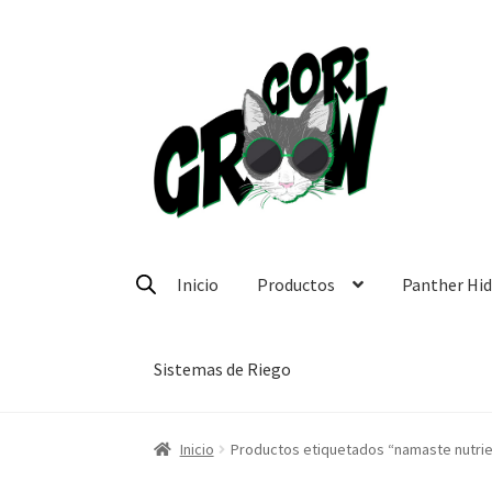
Ir
Ir
a
a
la
la
navegación
página
Inicio
Productos
Panther Hi
Sistemas de Riego
Inicio
Productos etiquetados “namaste nutrie