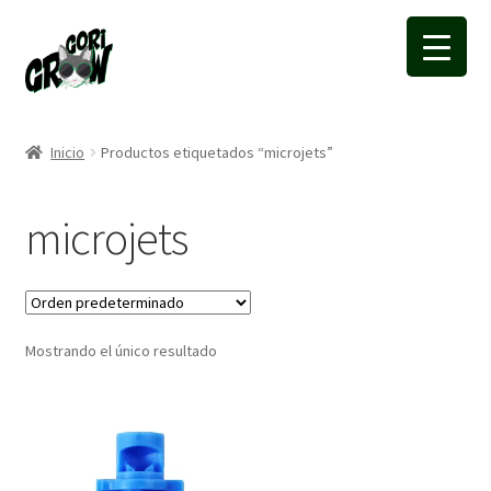
Ir
Ir
a
a
la
la
navegación
página
Inicio
Productos etiquetados “microjets”
microjets
Mostrando el único resultado