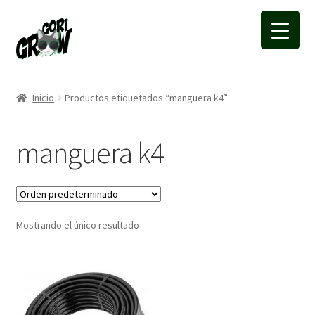
Ir
Ir
a
a
la
la
navegación
página
Inicio
Productos etiquetados “manguera k4”
manguera k4
Mostrando el único resultado