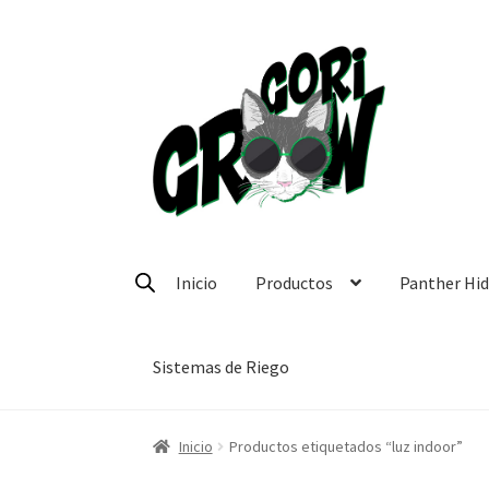
Ir
Ir
a
a
la
la
navegación
página
Inicio
Productos
Panther Hi
Sistemas de Riego
Inicio
Productos etiquetados “luz indoor”