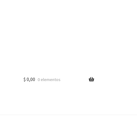
$
0,00
0 elementos