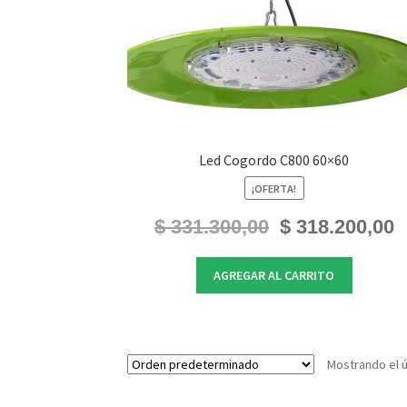
Led Cogordo C800 60×60
¡OFERTA!
El
El
$
331.300,00
$
318.200,00
precio
pr
original
ac
AGREGAR AL CARRITO
era:
es
$ 331.300,00.
$ 
Mostrando el ú