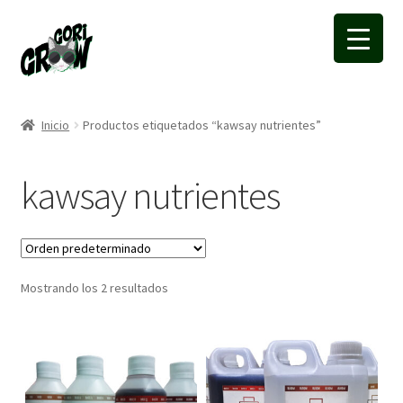
Ir
Ir
a
a
la
la
navegación
página
Inicio
Productos etiquetados “kawsay nutrientes”
kawsay nutrientes
Mostrando los 2 resultados