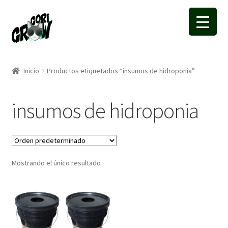
Ir
Ir
a
a
la
la
navegación
página
Inicio
Productos etiquetados “insumos de hidroponia”
insumos de hidroponia
Mostrando el único resultado