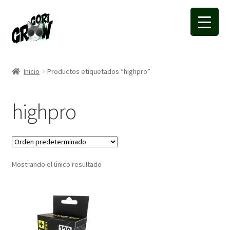
Ir
Ir
a
a
la
la
navegación
página
Inicio
Productos etiquetados “highpro”
highpro
Mostrando el único resultado