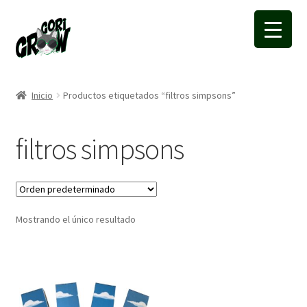
Ir
Ir
a
a
la
la
navegación
página
Inicio
Productos etiquetados “filtros simpsons”
filtros simpsons
Mostrando el único resultado