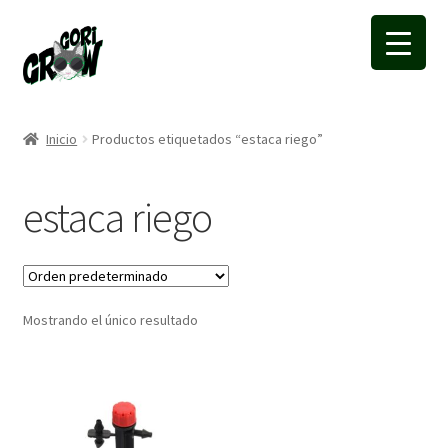
Ir
Ir
a
a
la
la
navegación
página
Inicio
Productos etiquetados “estaca riego”
estaca riego
Mostrando el único resultado