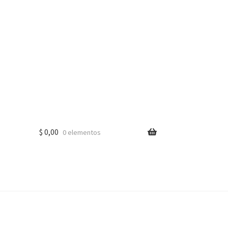
$
0,00
0 elementos