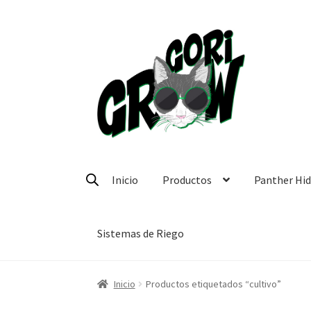
Ir
Ir
a
a
la
la
navegación
página
Inicio
Productos
Panther Hi
Sistemas de Riego
Inicio
Productos etiquetados “cultivo”