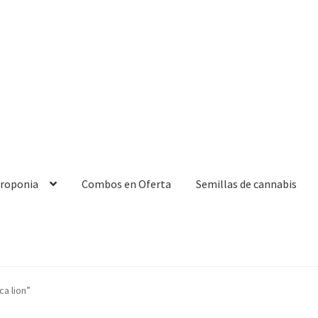
droponia
Combos en Oferta
Semillas de cannabis
a lion”