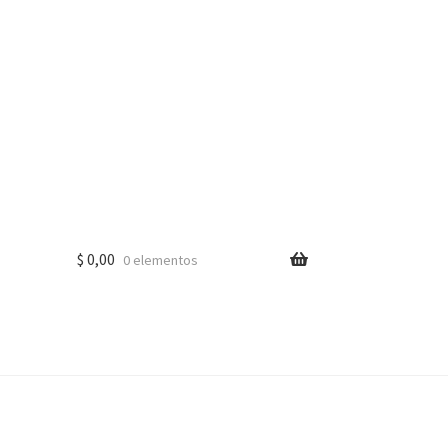
$
0,00
0 elementos