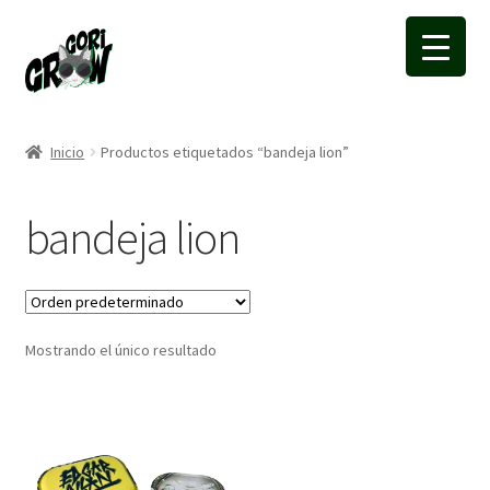
Ir
Ir
a
a
la
la
navegación
página
Inicio
Productos etiquetados “bandeja lion”
bandeja lion
Mostrando el único resultado