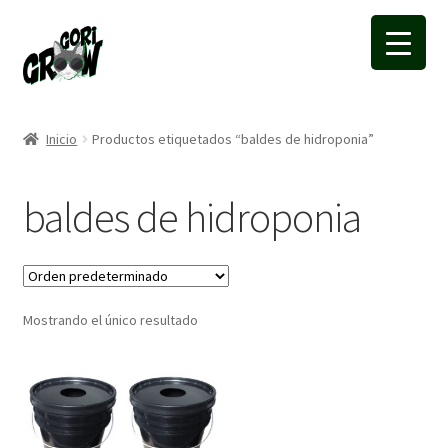
Ir
Ir
a
a
la
la
navegación
página
Inicio
Productos etiquetados “baldes de hidroponia”
baldes de hidroponia
Mostrando el único resultado