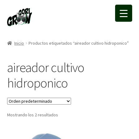
Ir
Ir
a
a
la
la
navegación
página
Inicio
Productos etiquetados “aireador cultivo hidroponico”
aireador cultivo
hidroponico
Mostrando los 2 resultados