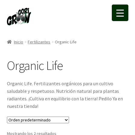
Ir
Ir
a
a
la
la
navegación
página
Inicio
Fertilizantes
Organic Life
Organic Life
Organic Life. Fertilizantes orgánicos para un cultivo
saludable y respetuoso. Nutrición natural para plantas
radiantes. ¡Cultiva en equilibrio con la tierra! Pedilo Ya en
nuestra tienda!
Mostrando los 2 resultados