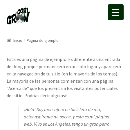
Ir
Ir
a
a
la
la
navegación
página
Inicio
Página de ejemplo
Esta es una página de ejemplo. Es diferente a una entrada
del blog porque permanecerá en un solo lugar y aparecerá
en la navegación de tu sitio (en la mayoría de los temas).
La mayoría de las personas comienzan con una página
“Acerca de” que los presenta a los visitantes potenciales
del sitio. Podrías decir algo así:
¡Hola! Soy mensajero en bicicleta de día,
actor aspirante de noche, y esta es mi página
web. Vivo en Los Ángeles, tengo un gran perro